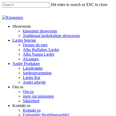
Hit enter to search or ESC to close
Showroom
kingsmen showroom
Traditional læderkabine showroom
Læder Interiør
Design dit eget
Alba Buffalino Læder
Alba Nappa Læder
Alcantara
Andre Produkter
Lændestøtte
Sædeopvarmning
Læder Rat
Andet arbejde
Om os
Om os
mere om kingsmen
Sikkerhed
Kontakt os
Kontakt os
Forhandler Bestillingsseddel