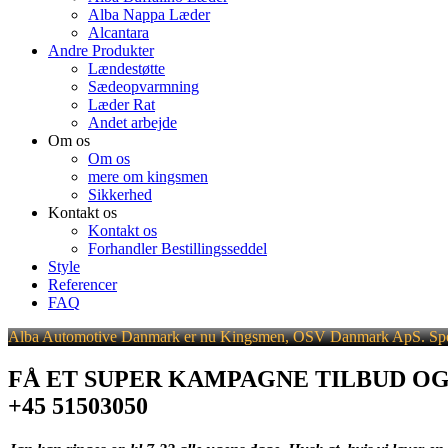
Alba Nappa Læder
Alcantara
Andre Produkter
Lændestøtte
Sædeopvarmning
Læder Rat
Andet arbejde
Om os
Om os
mere om kingsmen
Sikkerhed
Kontakt os
Kontakt os
Forhandler Bestillingsseddel
Style
Referencer
FAQ
Alba Automotive Danmark er nu Kingsmen, OSV Danmark ApS. Special
FÅ ET SUPER KAMPAGNE TILBUD OG 
+45 51503050