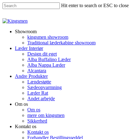
Hit enter to search or ESC to close
Showroom
kingsmen showroom
Traditional læderkabine showroom
Læder Interiør
Design dit eget
Alba Buffalino Læder
Alba Nappa Læder
Alcantara
Andre Produkter
Lændestøtte
Sædeopvarmning
Læder Rat
Andet arbejde
Om os
Om os
mere om kingsmen
Sikkerhed
Kontakt os
Kontakt os
Forhandler Bestillingsseddel