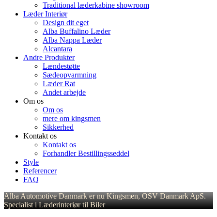
Traditional læderkabine showroom
Læder Interiør
Design dit eget
Alba Buffalino Læder
Alba Nappa Læder
Alcantara
Andre Produkter
Lændestøtte
Sædeopvarmning
Læder Rat
Andet arbejde
Om os
Om os
mere om kingsmen
Sikkerhed
Kontakt os
Kontakt os
Forhandler Bestillingsseddel
Style
Referencer
FAQ
Alba Automotive Danmark er nu Kingsmen, OSV Danmark ApS.
Specialist i Læderinteriør til Biler