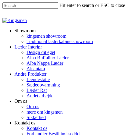
Hit enter to search or ESC to close
Showroom
kingsmen showroom
Traditional læderkabine showroom
Læder Interiør
Design dit eget
Alba Buffalino Læder
Alba Nappa Læder
Alcantara
Andre Produkter
Lændestøtte
Sædeopvarmning
Læder Rat
Andet arbejde
Om os
Om os
mere om kingsmen
Sikkerhed
Kontakt os
Kontakt os
Forhandler Bestillingsseddel