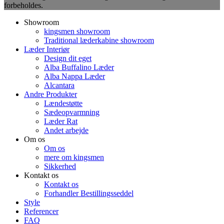
forbeholdes.
Showroom
kingsmen showroom
Traditional læderkabine showroom
Læder Interiør
Design dit eget
Alba Buffalino Læder
Alba Nappa Læder
Alcantara
Andre Produkter
Lændestøtte
Sædeopvarmning
Læder Rat
Andet arbejde
Om os
Om os
mere om kingsmen
Sikkerhed
Kontakt os
Kontakt os
Forhandler Bestillingsseddel
Style
Referencer
FAQ