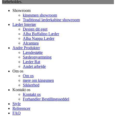
forbeholdes.
Showroom
kingsmen showroom
Traditional læderkabine showroom
Læder Interiør
Design dit eget
Alba Buffalino Læder
Alba Nappa Læder
Alcantara
Andre Produkter
Lændestøtte
Sædeopvarmning
Læder Rat
Andet arbejde
Om os
Om os
mere om kingsmen
Sikkerhed
Kontakt os
Kontakt os
Forhandler Bestillingsseddel
Style
Referencer
FAQ