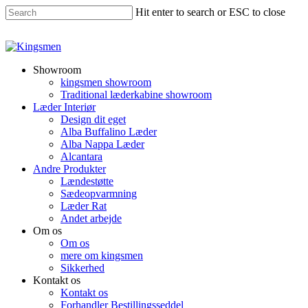
Hit enter to search or ESC to close
Showroom
kingsmen showroom
Traditional læderkabine showroom
Læder Interiør
Design dit eget
Alba Buffalino Læder
Alba Nappa Læder
Alcantara
Andre Produkter
Lændestøtte
Sædeopvarmning
Læder Rat
Andet arbejde
Om os
Om os
mere om kingsmen
Sikkerhed
Kontakt os
Kontakt os
Forhandler Bestillingsseddel