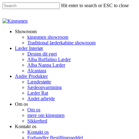
Hit enter to search or ESC to close
Showroom
kingsmen showroom
Traditional læderkabine showroom
Læder Interiør
Design dit eget
Alba Buffalino Læder
Alba Nappa Læder
Alcantara
Andre Produkter
Lændestøtte
Sædeopvarmning
Læder Rat
Andet arbejde
Om os
Om os
mere om kingsmen
Sikkerhed
Kontakt os
Kontakt os
Forhandler Bestillingsseddel