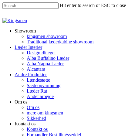
Hit enter to search or ESC to close
Showroom
kingsmen showroom
Traditional læderkabine showroom
Læder Interiør
Design dit eget
Alba Buffalino Læder
Alba Nappa Læder
Alcantara
Andre Produkter
Lændestøtte
Sædeopvarmning
Læder Rat
Andet arbejde
Om os
Om os
mere om kingsmen
Sikkerhed
Kontakt os
Kontakt os
Forhandler Bestillingsseddel