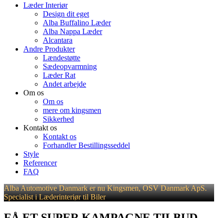
Læder Interiør
Design dit eget
Alba Buffalino Læder
Alba Nappa Læder
Alcantara
Andre Produkter
Lændestøtte
Sædeopvarmning
Læder Rat
Andet arbejde
Om os
Om os
mere om kingsmen
Sikkerhed
Kontakt os
Kontakt os
Forhandler Bestillingsseddel
Style
Referencer
FAQ
Alba Automotive Danmark er nu Kingsmen, OSV Danmark ApS.
Specialist i Læderinteriør til Biler
FÅ ET SUPER KAMPAGNE TILBUD